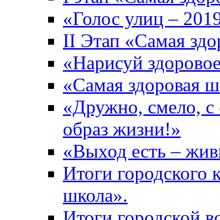
«Голос улиц – 201
II Этап «Самая зд
«Нарисуй здоровое
«Самая здоровая ш
«Дружно, смело, с
образ жизни!»
«Выход есть – жив
Итоги городского 
школа».
Итоги городской 