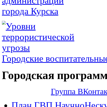
Городские воспитательны
Городская програм
Группа ВКонта
План ГВП НаучноНескуч