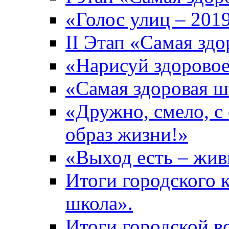
«Голос улиц – 201
II Этап «Самая зд
«Нарисуй здоровое
«Самая здоровая ш
«Дружно, смело, с
образ жизни!»
«Выход есть – жив
Итоги городского 
школа».
Итоги городской 