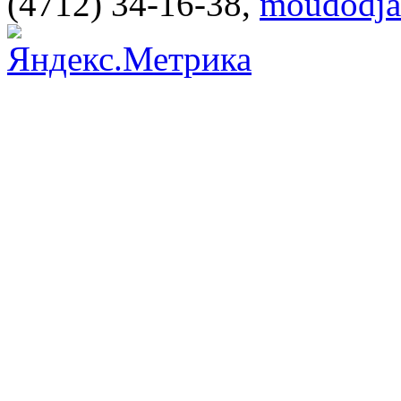
(4712) 34-16-38
,
moudodja